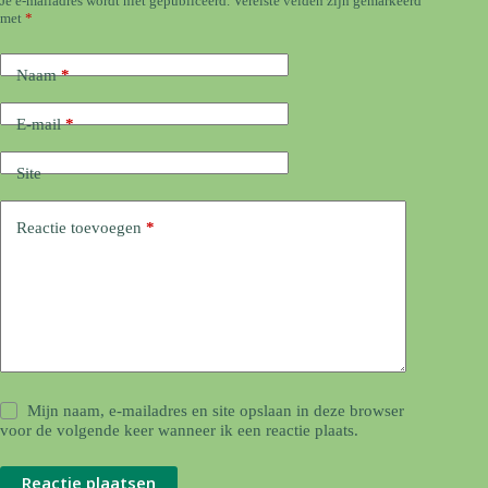
Je e-mailadres wordt niet gepubliceerd.
Vereiste velden zijn gemarkeerd
met
*
Naam
*
E-mail
*
Site
Reactie toevoegen
*
Mijn naam, e-mailadres en site opslaan in deze browser
voor de volgende keer wanneer ik een reactie plaats.
Reactie plaatsen