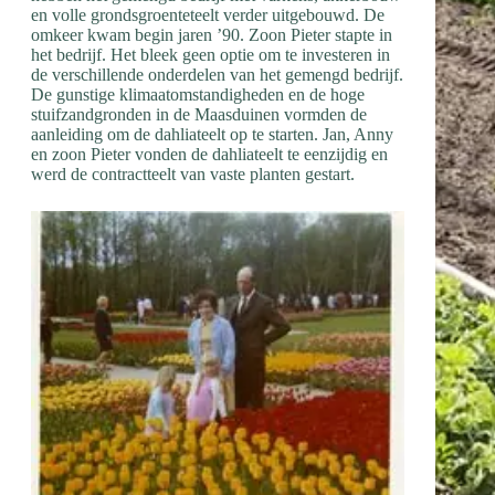
en volle grondsgroenteteelt verder uitgebouwd. De
omkeer kwam begin jaren ’90. Zoon Pieter stapte in
het bedrijf. Het bleek geen optie om te investeren in
de verschillende onderdelen van het gemengd bedrijf.
De gunstige klimaatomstandigheden en de hoge
stuifzandgronden in de Maasduinen vormden de
aanleiding om de dahliateelt op te starten. Jan, Anny
en zoon Pieter vonden de dahliateelt te eenzijdig en
werd de contractteelt van vaste planten gestart.