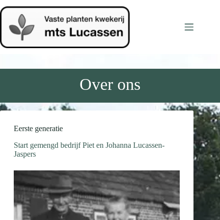
Ga
naar
de
inhoud
Over ons
Eerste generatie
Start gemengd bedrijf Piet en Johanna Lucassen-
Jaspers